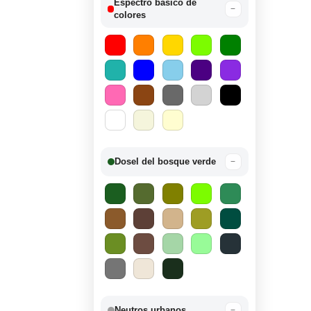
Espectro básico de
−
colores
Dosel del bosque verde
−
Neutros urbanos
−