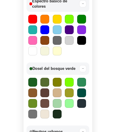
Espectro básico de
−
colores
Dosel del bosque verde
−
Neutros urbanos
−