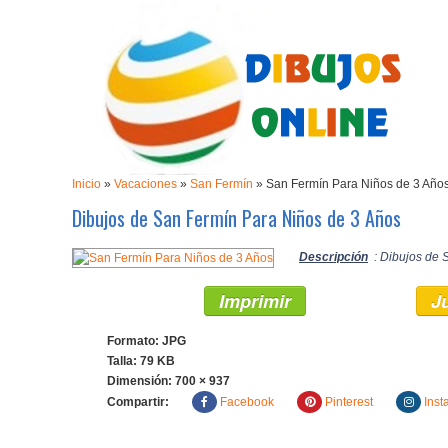
Inicio
»
Vacaciones
»
San Fermín
»
San Fermín Para Niños de 3 Año
Dibujos de San Fermín Para Niños de 3 Años
Descripción
: Dibujos de 
Imprimir
J
Formato: JPG
Talla: 79 KB
Dimensión:
700 × 937
Compartir:
Facebook
Pinterest
Inst