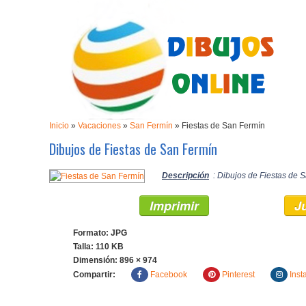
Inicio
»
Vacaciones
»
San Fermín
»
Fiestas de San Fermín
Dibujos de Fiestas de San Fermín
Descripción
: Dibujos de Fiestas de S
Imprimir
J
Formato: JPG
Talla: 110 KB
Dimensión:
896 × 974
Compartir:
Facebook
Pinterest
Inst