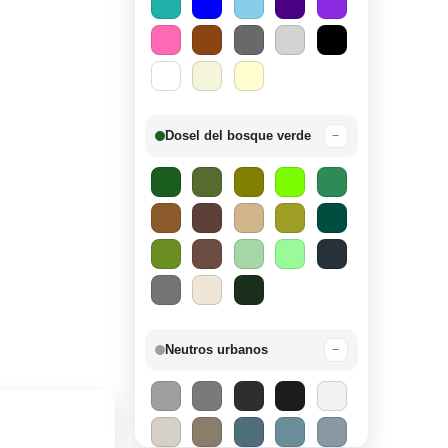
Dosel del bosque verde
−
Neutros urbanos
−