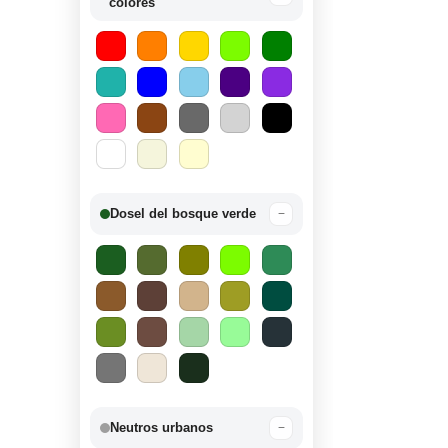
colores
Dosel del bosque verde
−
Neutros urbanos
−