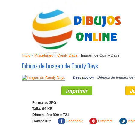
Inicio
»
Misceláneo
»
Comfy Days
»
Imagen de Comfy Days
Dibujos de Imagen de Comfy Days
Descripción
: Dibujos de Imagen de 
Imprimir
J
Formato: JPG
Talla: 66 KB
Dimensión:
800 × 721
Compartir:
Facebook
Pinterest
Inst