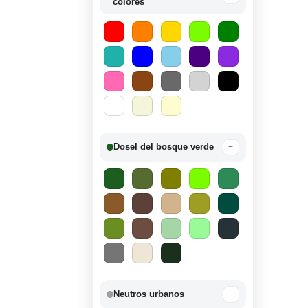
colores
Dosel del bosque verde
−
Neutros urbanos
−