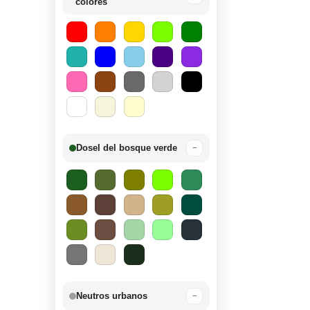
colores
Dosel del bosque verde
−
Neutros urbanos
−