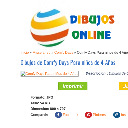
Inicio
»
Misceláneo
»
Comfy Days
»
Comfy Days Para niños de 4 Añ
Dibujos de Comfy Days Para niños de 4 Años
Descripción
: Dibujos de 
Imprimir
J
Formato: JPG
Talla: 54 KB
Dimensión:
800 × 797
Compartir:
Facebook
Pinterest
Inst