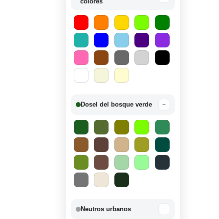
colores
Dosel del bosque verde
−
Neutros urbanos
−