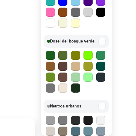
Dosel del bosque verde
−
Neutros urbanos
−