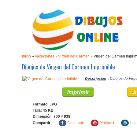
Inicio
»
Vacaciones
»
Virgen del Carmen
»
Virgen del Carmen Imprim
Dibujos de Virgen del Carmen Imprimible
Descripción
: Dibujos de Virg
Imprimir
J
Formato: JPG
Talla: 45 KB
Dimensión:
700 × 938
Compartir:
Facebook
Pinterest
Inst