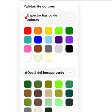
Paletas de colores
Espectro básico de
−
colores
Dosel del bosque verde
−