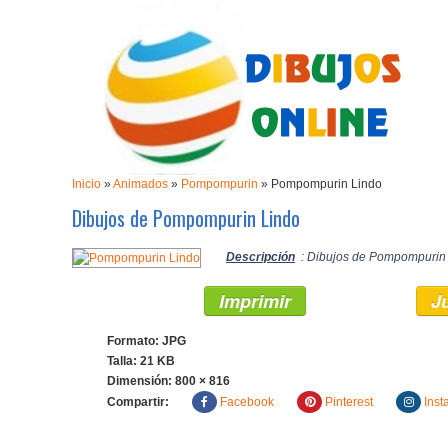
Inicio
»
Animados
»
Pompompurin
»
Pompompurin Lindo
Dibujos de Pompompurin Lindo
Descripción
: Dibujos de Pompompurin L
Imprimir
J
Formato: JPG
Talla: 21 KB
Dimensión:
800 × 816
Compartir:
Facebook
Pinterest
Inst