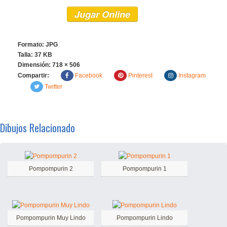
Jugar Online
Formato: JPG
Talla: 37 KB
Dimensión:
718 × 506
Compartir:
Facebook
Pinterest
Instagram
Twitter
Dibujos Relacionado
Pompompurin 2
Pompompurin 1
Pompompurin Muy Lindo
Pompompurin Lindo