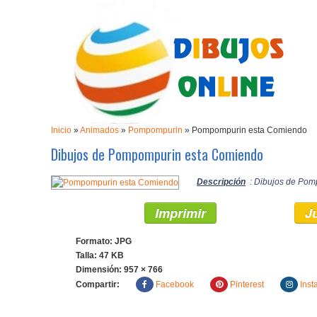
Inicio
»
Animados
»
Pompompurin
»
Pompompurin esta Comiendo
Dibujos de Pompompurin esta Comiendo
Descripción
: Dibujos de Pom
Imprimir
J
Formato: JPG
Talla: 47 KB
Dimensión:
957 × 766
Compartir:
Facebook
Pinterest
Inst