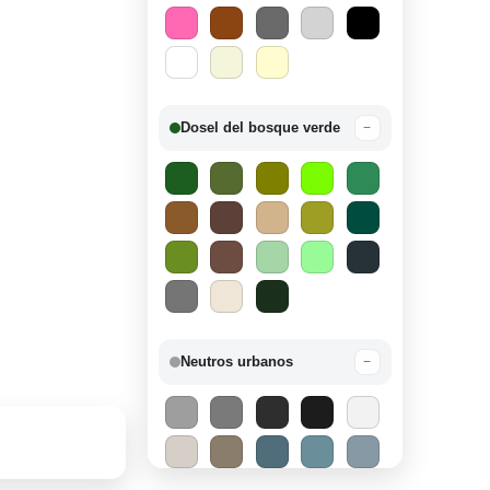
Dosel del bosque verde
−
Neutros urbanos
−