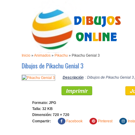
Inicio
»
Animados
»
Pikachu
»
Pikachu Genial 3
Dibujos de Pikachu Genial 3
Descripción
: Dibujos de Pikachu Genial 3 
Imprimir
J
Formato: JPG
Talla: 32 KB
Dimensión:
720 × 720
Compartir:
Facebook
Pinterest
Inst