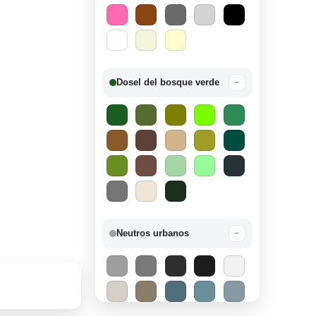
Dosel del bosque verde
−
Neutros urbanos
−