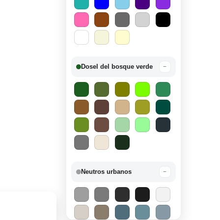
Dosel del bosque verde
−
Neutros urbanos
−