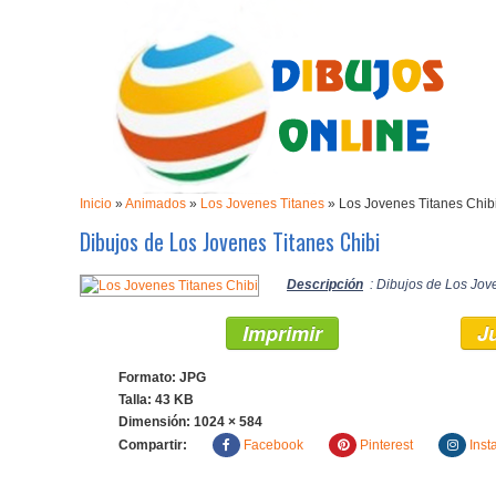
Inicio
»
Animados
»
Los Jovenes Titanes
»
Los Jovenes Titanes Chib
Dibujos de Los Jovenes Titanes Chibi
Descripción
: Dibujos de Los Jove
Imprimir
J
Formato: JPG
Talla: 43 KB
Dimensión:
1024 × 584
Compartir:
Facebook
Pinterest
Inst