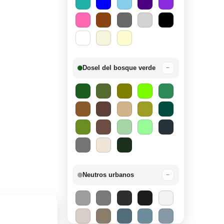
Dosel del bosque verde
−
Neutros urbanos
−