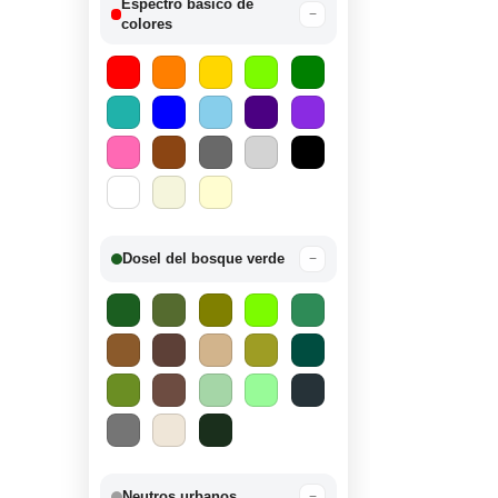
Espectro básico de
−
colores
Dosel del bosque verde
−
Neutros urbanos
−