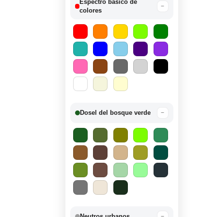
Espectro básico de
−
colores
Dosel del bosque verde
−
Neutros urbanos
−