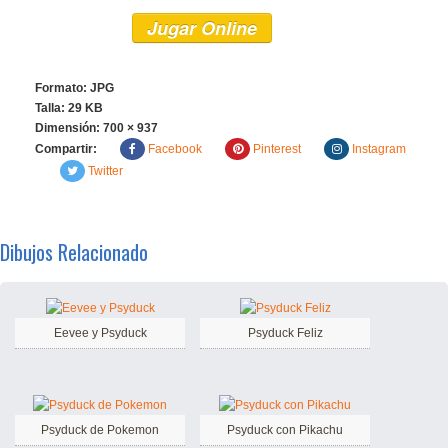
Jugar Online
Formato: JPG
Talla: 29 KB
Dimensión:
700 × 937
Compartir:
Facebook
Pinterest
Instagram
Twitter
Dibujos Relacionado
Eevee y Psyduck
Psyduck Feliz
Psyduck de Pokemon
Psyduck con Pikachu