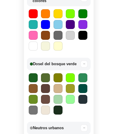
colores
Dosel del bosque verde
−
Neutros urbanos
−