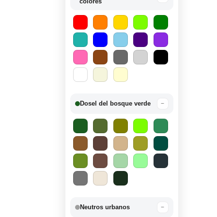
colores
Dosel del bosque verde
−
Neutros urbanos
−