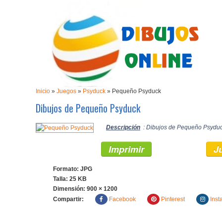
Inicio
»
Juegos
»
Psyduck
»
Pequeño Psyduck
Dibujos de Pequeño Psyduck
Descripción
: Dibujos de Pequeño Psyduck
Imprimir
J
Formato: JPG
Talla: 25 KB
Dimensión:
900 × 1200
Compartir:
Facebook
Pinterest
Inst