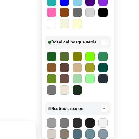
Dosel del bosque verde
−
Neutros urbanos
−