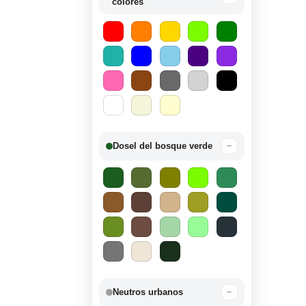
colores
Dosel del bosque verde
−
Neutros urbanos
−