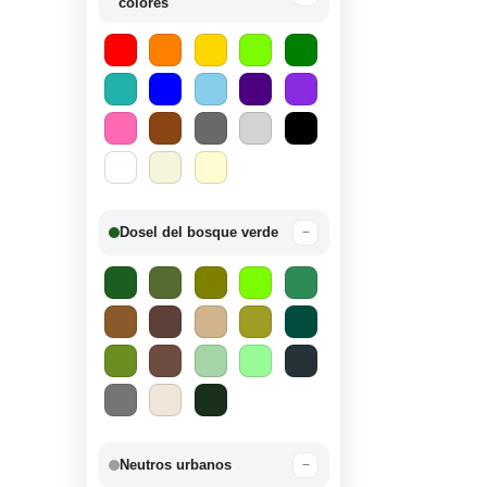
colores
Dosel del bosque verde
−
Neutros urbanos
−