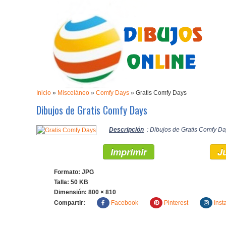
Inicio
»
Misceláneo
»
Comfy Days
»
Gratis Comfy Days
Dibujos de Gratis Comfy Days
Descripción
: Dibujos de Gratis Comfy Da
Imprimir
J
Formato: JPG
Talla: 50 KB
Dimensión:
800 × 810
Compartir:
Facebook
Pinterest
Inst