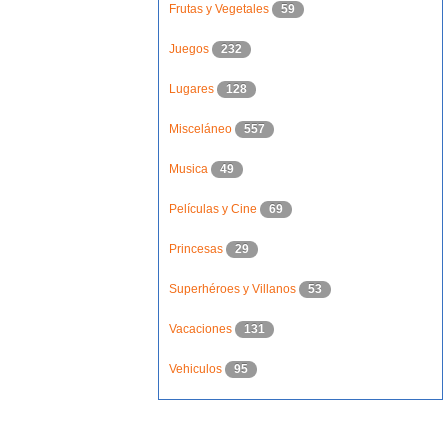
Frutas y Vegetales
59
Juegos
232
Lugares
128
Misceláneo
557
Musica
49
Películas y Cine
69
Princesas
29
Superhéroes y Villanos
53
Vacaciones
131
Vehiculos
95