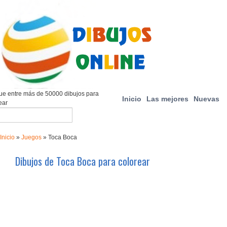
e entre más de 50000 dibujos para
Inicio
Las mejores
Nuevas
ear
Inicio
»
Juegos
»
Toca Boca
Dibujos de Toca Boca para colorear