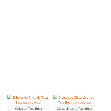
Chica de Toca Boca
Chica Linda de Toca Boca