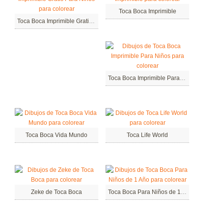
Toca Boca Imprimible
Toca Boca Imprimible Gratis Para Niños
Toca Boca Imprimible Para Niños
Toca Boca Vida Mundo
Toca Life World
Zeke de Toca Boca
Toca Boca Para Niños de 1 Año