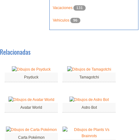
Vacaciones
131
Vehiculos
96
Relacionadas
Psyduck
Tamagotchi
Avatar World
Astro Bot
Carta Pokémon