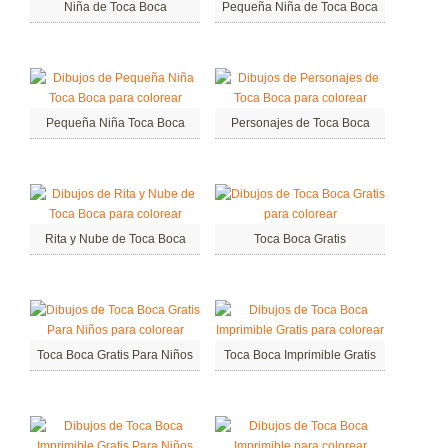
Niña de Toca Boca
Pequeña Niña de Toca Boca
Pequeña Niña Toca Boca
Personajes de Toca Boca
Rita y Nube de Toca Boca
Toca Boca Gratis
Toca Boca Gratis Para Niños
Toca Boca Imprimible Gratis