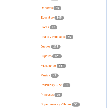
Deportes
60
Educativo
105
Flores
42
Frutas y Vegetales
59
Juegos
232
Lugares
128
Misceláneo
557
Musica
49
Películas y Cine
69
Princesas
29
Superhéroes y Villanos
53