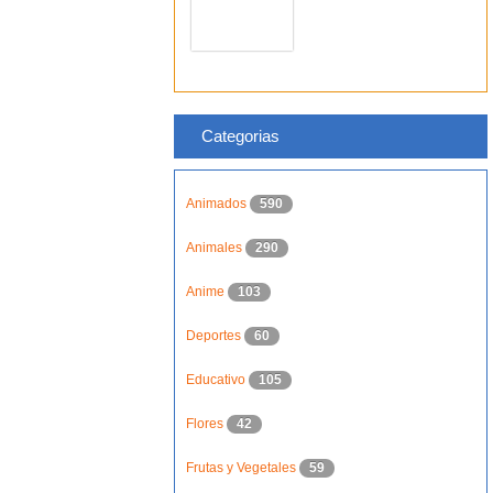
Categorias
Animados
590
Animales
290
Anime
103
Deportes
60
Educativo
105
Flores
42
Frutas y Vegetales
59