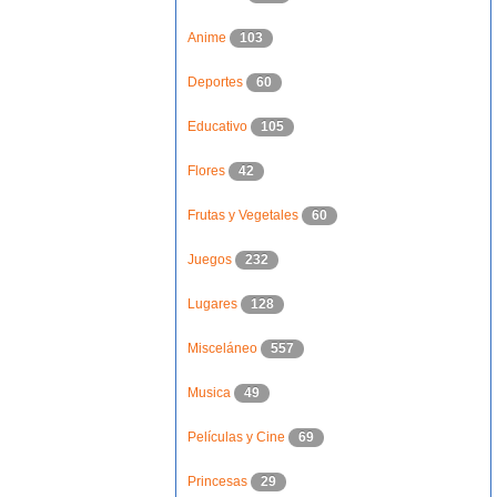
Anime
103
Deportes
60
Educativo
105
Flores
42
Frutas y Vegetales
60
Juegos
232
Lugares
128
Misceláneo
557
Musica
49
Películas y Cine
69
Princesas
29