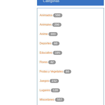
Categorias
Animados
590
Animales
290
Anime
103
Deportes
60
Educativo
105
Flores
42
Frutas y Vegetales
60
Juegos
232
Lugares
128
Misceláneo
557