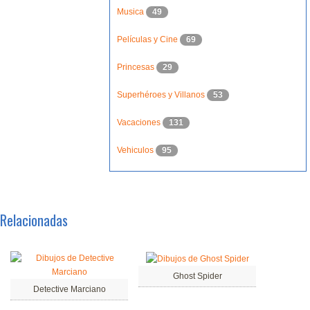
Musica
49
Películas y Cine
69
Princesas
29
Superhéroes y Villanos
53
Vacaciones
131
Vehiculos
95
Relacionadas
Ghost Spider
Detective Marciano