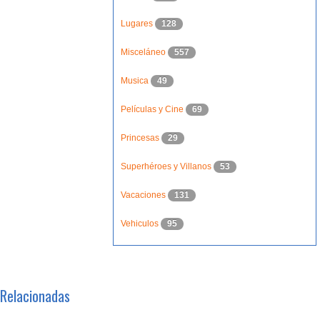
Lugares
128
Misceláneo
557
Musica
49
Películas y Cine
69
Princesas
29
Superhéroes y Villanos
53
Vacaciones
131
Vehiculos
95
Relacionadas