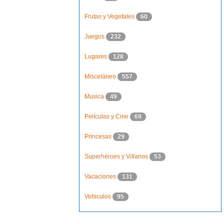
Frutas y Vegetales
60
Juegos
232
Lugares
128
Misceláneo
557
Musica
49
Películas y Cine
69
Princesas
29
Superhéroes y Villanos
53
Vacaciones
131
Vehiculos
95