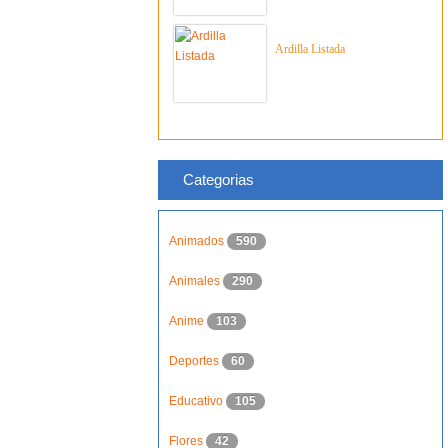
Ardilla Listada
Categorias
Animados
590
Animales
290
Anime
103
Deportes
60
Educativo
105
Flores
42