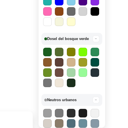
Dosel del bosque verde
−
Neutros urbanos
−