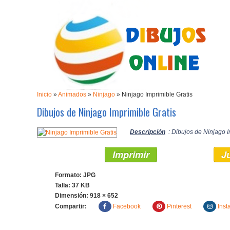
Inicio
»
Animados
»
Ninjago
»
Ninjago Imprimible Gratis
Dibujos de Ninjago Imprimible Gratis
Descripción
: Dibujos de Ninjago I
Imprimir
J
Formato: JPG
Talla: 37 KB
Dimensión:
918 × 652
Compartir:
Facebook
Pinterest
Inst