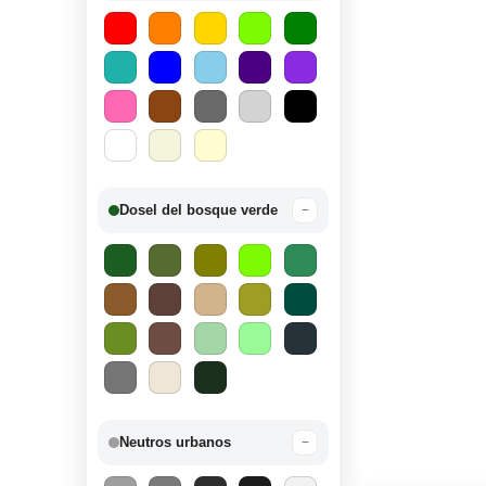
Dosel del bosque verde
−
Neutros urbanos
−