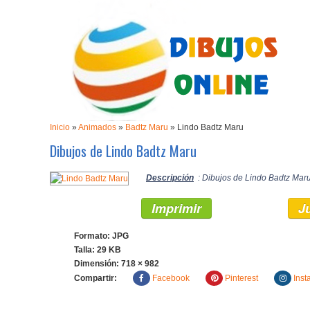
Inicio
»
Animados
»
Badtz Maru
»
Lindo Badtz Maru
Dibujos de Lindo Badtz Maru
Descripción
: Dibujos de Lindo Badtz Maru
Imprimir
J
Formato: JPG
Talla: 29 KB
Dimensión:
718 × 982
Compartir:
Facebook
Pinterest
Inst