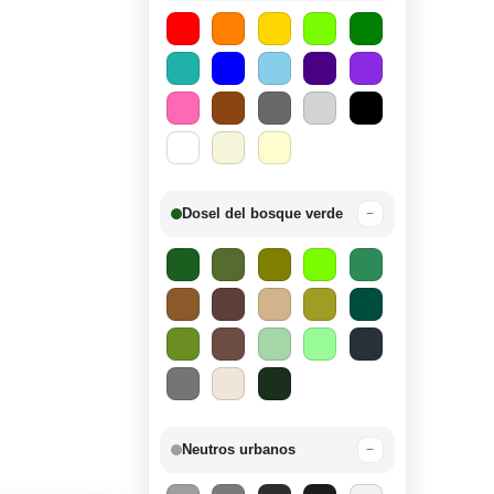
Dosel del bosque verde
−
Neutros urbanos
−