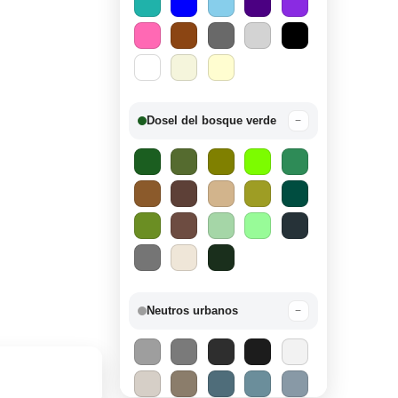
Dosel del bosque verde
−
Neutros urbanos
−