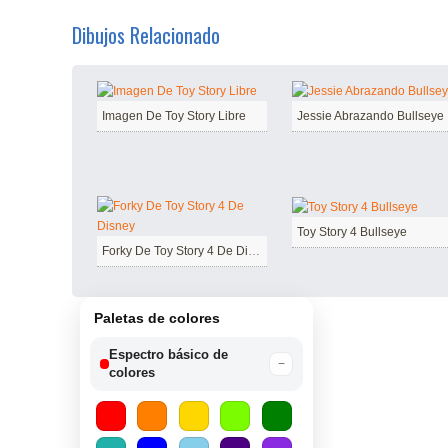
Dibujos Relacionado
Imagen De Toy Story Libre
Jessie Abrazando Bullseye
Toy Story 4 Bullseye
Forky De Toy Story 4 De Disney
Paletas de colores
Espectro básico de
−
colores