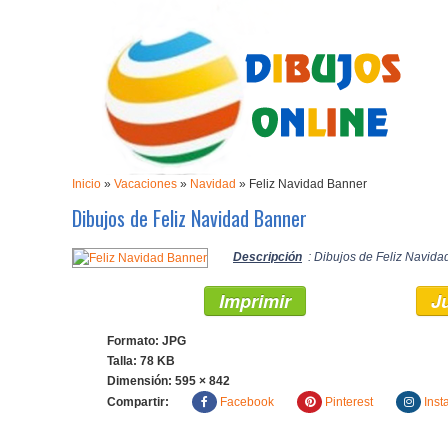
Inicio
»
Vacaciones
»
Navidad
»
Feliz Navidad Banner
Dibujos de Feliz Navidad Banner
Descripción
: Dibujos de Feliz Navida
Imprimir
J
Formato: JPG
Talla: 78 KB
Dimensión:
595 × 842
Compartir:
Facebook
Pinterest
Inst