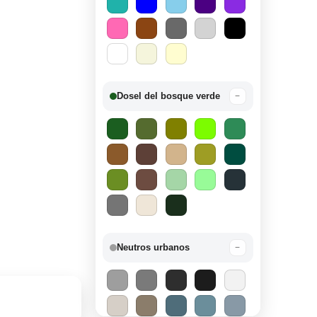
Dosel del bosque verde
−
Neutros urbanos
−