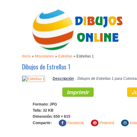
Inicio
»
Misceláneo
»
Estrellas
»
Estrellas 1
Dibujos de Estrellas 1
Descripción
: Dibujos de Estrellas 1 para Colorear
Imprimir
J
Formato: JPG
Talla: 32 KB
Dimensión:
650 × 815
Compartir:
Facebook
Pinterest
Inst