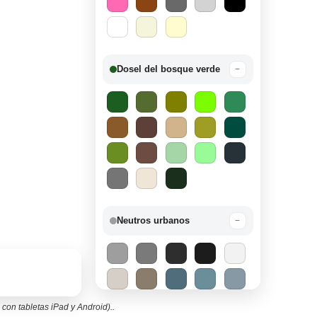
Dosel del bosque verde
−
Neutros urbanos
−
 con tabletas iPad y Android)..