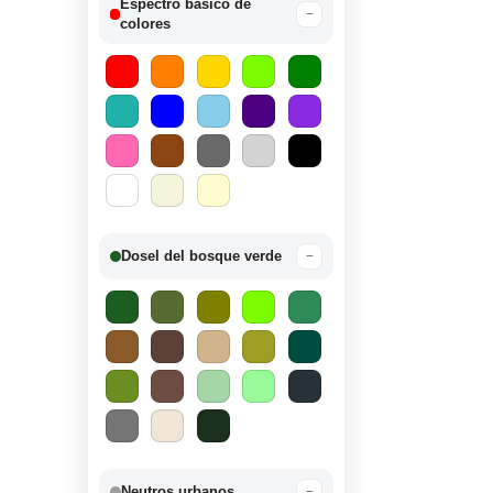
Espectro básico de
−
colores
Dosel del bosque verde
−
Neutros urbanos
−