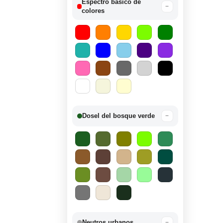
Espectro básico de
−
colores
Dosel del bosque verde
−
Neutros urbanos
−