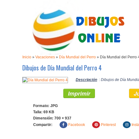
Inicio
»
Vacaciones
»
Día Mundial del Perro
»
Día Mundial del Perro 
Dibujos de Día Mundial del Perro 4
Descripción
: Dibujos de Día Mundial
Imprimir
J
Formato: JPG
Talla: 69 KB
Dimensión:
700 × 937
Compartir:
Facebook
Pinterest
Inst